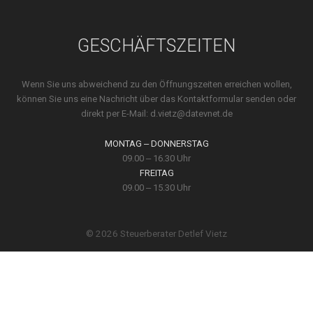
GESCHÄFTSZEITEN
Wenn Sie uns abweichend zu den Öffnungs­zeiten erreichen wollen,
können Sie uns eine Nach­richt über das Kontakt­formular senden oder
direkt per E-Mail:
d.vietz@datevnet.de
MONTAG ‒ DONNERSTAG
09.00 ‒ 16.30 Uhr
FREITAG
09.00 ‒ 15.30 Uhr
© 2026 Steuerberater Detlef Vietz