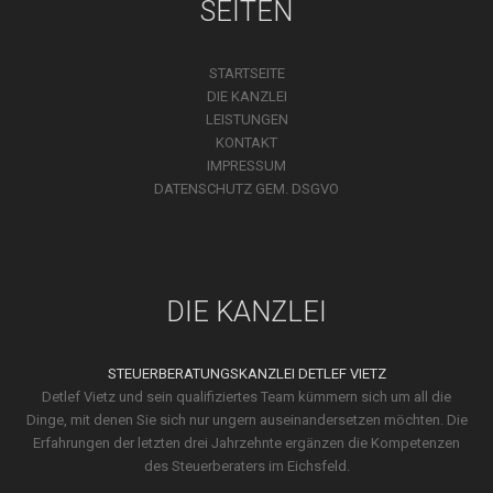
SEITEN
STARTSEITE
DIE KANZLEI
LEISTUNGEN
KONTAKT
IMPRESSUM
DATENSCHUTZ GEM. DSGVO
DIE KANZLEI
STEUERBERATUNGSKANZLEI DETLEF VIETZ
Detlef Vietz und sein qualifi­ziertes Team kümmern sich um all die
Dinge, mit denen Sie sich nur ungern ausein­ander­setzen möchten. Die
Erfah­run­gen der letzten drei Jahr­zehnte ergänzen die Kompe­tenzen
des Steuer­beraters im Eichsfeld.