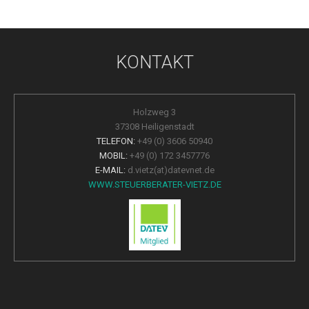
KONTAKT
Holzweg 3
37308 Heiligenstadt
TELEFON:
+49 (0) 3606 50940
MOBIL:
+49 (0) 172 3457776
E-MAIL:
d.vietz(at)datevnet.de
WWW.STEUERBERATER-VIETZ.DE