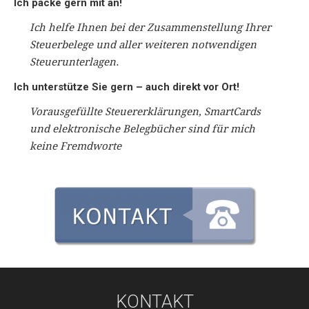
Ich packe gern mit an!
Ich helfe Ihnen bei der Zusammen­­stellung Ihrer
Steuer­­belege und aller weiteren not­wendigen
Steuer­­unter­lagen.
Ich unterstütze Sie gern – auch direkt vor Ort!
Voraus­gefüllte Steuer­­erklä­rungen, SmartCards
und elek­troni­sche Beleg­­bücher sind für mich
keine Fremd­worte
KONTAKT