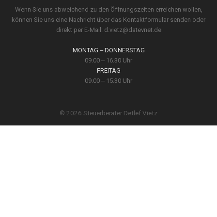
Wenn Sie uns abweichend zu den Öffnungs­zeiten erreichen wollen,
können Sie uns eine Nach­richt über das Kontakt­formular senden oder
direkt per E-Mail:
d.vietz@datevnet.de
MONTAG ‒ DONNERSTAG
09.00 ‒ 16.30 Uhr
FREITAG
09.00 ‒ 15.30 Uhr
© 2026 Steuerberater Detlef Vietz