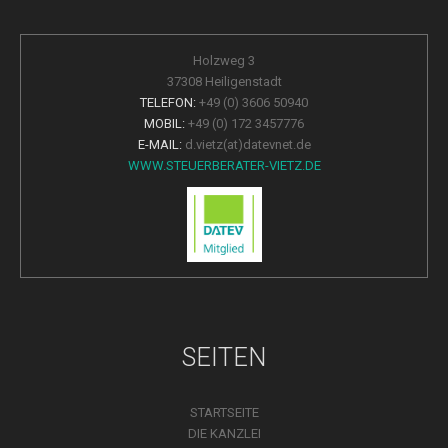
Holzweg 3
37308 Heiligenstadt
TELEFON:
+49 (0) 3606 50940
MOBIL:
+49 (0) 172 3457776
E-MAIL:
d.vietz(at)datevnet.de
WWW.STEUERBERATER-VIETZ.DE
SEITEN
STARTSEITE
DIE KANZLEI