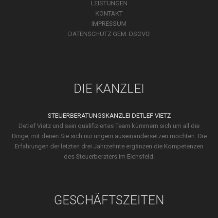
LEISTUNGEN
KONTAKT
IMPRESSUM
DATENSCHUTZ GEM. DSGVO
DIE KANZLEI
STEUERBERATUNGSKANZLEI DETLEF VIETZ
Detlef Vietz und sein qualifi­ziertes Team kümmern sich um all die
Dinge, mit denen Sie sich nur ungern ausein­ander­setzen möchten. Die
Erfah­run­gen der letzten drei Jahr­zehnte ergänzen die Kompe­tenzen
des Steuer­beraters im Eichsfeld.
GESCHÄFTSZEITEN