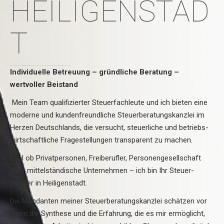
HEILIGENSTAD
T
Individuelle Betreuung – gründliche Beratung –
wertvoller Beistand
Mein Team qualifizierter Steuerfachleute und ich bieten eine
moderne und kundenfreundliche Steuerberatungskanzlei im
Herzen Deutschlands, die versucht, steuer­liche und betriebs­
wirtschaft­liche Frage­stellungen trans­parent zu machen.
Egal ob Privat­personen, Frei­berufler, Personen­gesell­schaft
oder mittel­ständische Unter­nehmen – ich bin Ihr Steuer­
berater in Heiligenstadt.
Die Mandanten meiner Steuer­beratungskanzlei schätzen vor
allem die Synthese und die Erfahrung, die es mir ermöglicht,